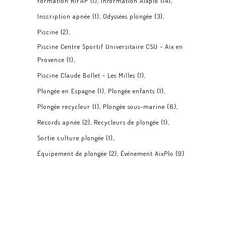
Formation RIFAP
(1)
Information Aixplo
(14)
Inscription apnée
(1)
Odyssées plongée
(3)
Piscine
(2)
Piscine Centre Sportif Universitaire CSU - Aix en
Provence
(1)
Piscine Claude Bollet - Les Milles
(1)
Plongée en Espagne
(1)
Plongée enfants
(1)
Plongée recycleur
(1)
Plongée sous-marine
(6)
Records apnée
(2)
Recycleurs de plongée
(1)
Sortie culture plongée
(1)
Équipement de plongée
(2)
Événement AixPlo
(9)