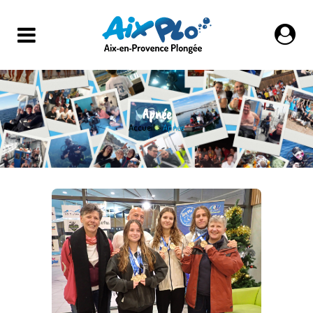
Apnée
Accueil
>
Apnée